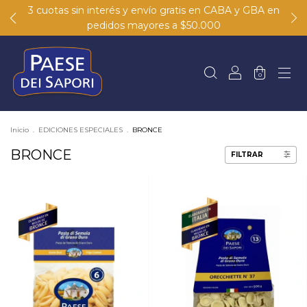
3 cuotas sin interés y envío gratis en CABA y GBA en
pedidos mayores a $50.000
0
Inicio
.
EDICIONES ESPECIALES
.
BRONCE
BRONCE
FILTRAR