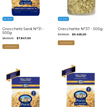
5
%
OFF
5
%
OFF
Gnocchetti Sardi N°31 -
Orecchiette N°37 - 500g
500g
$9.900,00
$9.405,00
$8.260,00
$7.847,00