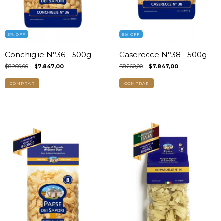
5
%
OFF
5
%
OFF
Conchiglie N°36 - 500g
Caserecce N°38 - 500g
$8.260,00
$7.847,00
$8.260,00
$7.847,00