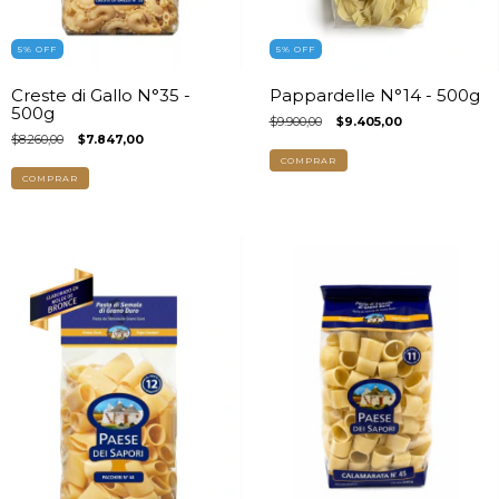
5
%
OFF
5
%
OFF
Creste di Gallo N°35 -
Pappardelle N°14 - 500g
500g
$9.900,00
$9.405,00
$8.260,00
$7.847,00